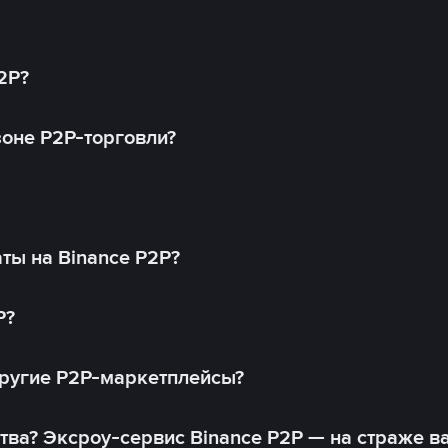
2P?
оне P2P-торговли?
ты на Binance P2P?
P?
другие P2P-маркетплейсы?
тва? Эксроу-сервис Binance P2P — на страже в