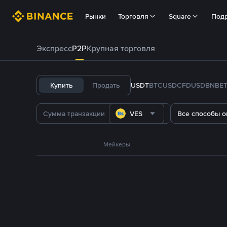
Рынки
Торговля
Square
Под
Экспресс
P2P
Крупная торговля
Купить
Продать
USDT
BTC
USDC
FDUSD
BNB
E
VES
Все способы о
Мейкеры