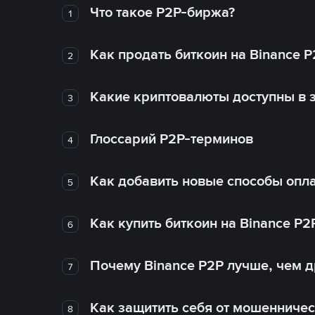
Что такое P2P-биржа?
1
Как продать биткоин на Binance P
2
Какие криптовалюты доступны в з
3
Глоссарий P2P-терминов
4
Как добавить новые способы опла
5
Как купить биткоин на Binance P2
6
Почему Binance P2P лучше, чем 
7
Как защитить себя от мошенничес
8