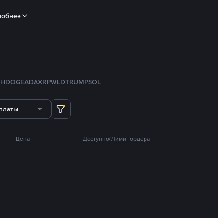
робнее
TH
DOGE
ADA
XRP
WLD
TRUMP
SOL
платы
Цена
Доступно/Лимит ордера