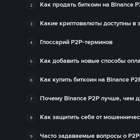
Как продать биткоин на Binance P
2
Какие криптовалюты доступны в з
3
Глоссарий P2P-терминов
4
Как добавить новые способы опла
5
Как купить биткоин на Binance P2
6
Почему Binance P2P лучше, чем 
7
Как защитить себя от мошенничес
8
Часто задаваемые вопросы о P2P
9