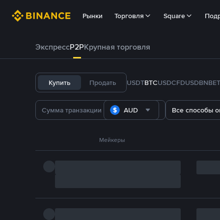
Рынки
Торговля
Square
Под
Экспресс
P2P
Крупная торговля
Купить
Продать
USDT
BTC
USDC
FDUSD
BNB
E
AUD
Все способы о
Мейкеры