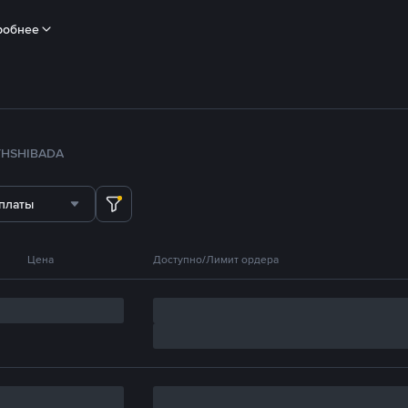
робнее
TH
SHIB
ADA
платы
Цена
Доступно/Лимит ордера