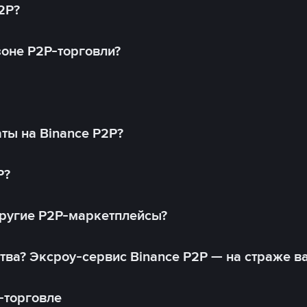
2P?
оне P2P-торговли?
ты на Binance P2P?
P?
другие P2P-маркетплейсы?
тва? Эксроу-сервис Binance P2P — на страже в
-торговле