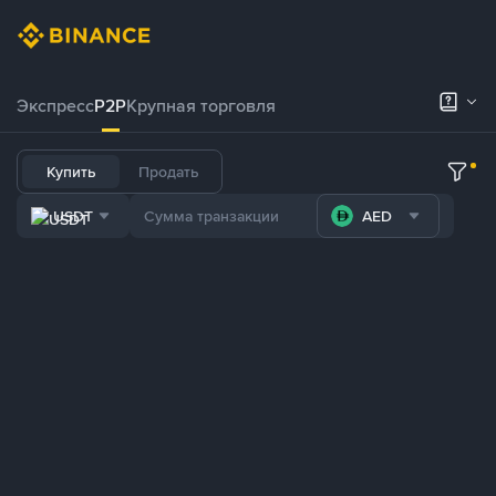
Экспресс
P2P
Крупная торговля
Купить
Продать
USDT
AED