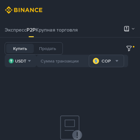
Экспресс
P2P
Крупная торговля
Купить
Продать
USDT
COP