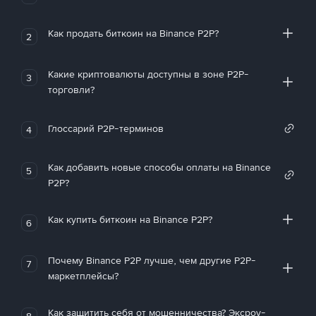
Как продать биткоин на Binance P2P?
2
Какие криптовалюты доступны в зоне P2P-
3
торговли?
Глоссарий P2P-терминов
4
Как добавить новые способы оплаты на Binance
5
P2P?
Как купить биткоин на Binance P2P?
6
Почему Binance P2P лучше, чем другие P2P-
7
маркетплейсы?
Как защитить себя от мошенничества? Эксроу-
8