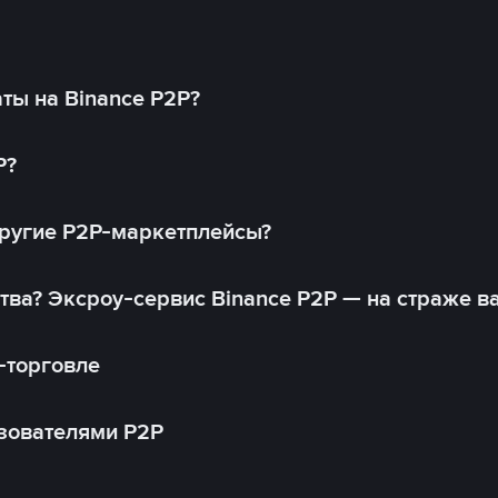
ты на Binance P2P?
P?
другие P2P-маркетплейсы?
тва? Эксроу-сервис Binance P2P — на страже в
-торговле
зователями P2P