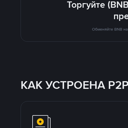
Торгуйте (BNB
пр
Обменяйте BNB на 
КАК УСТРОЕНА P2