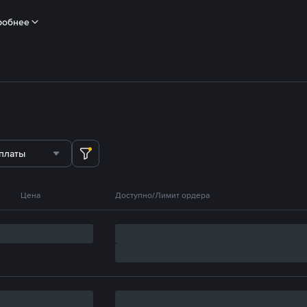
робнее
платы
Цена
Доступно/Лимит ордера