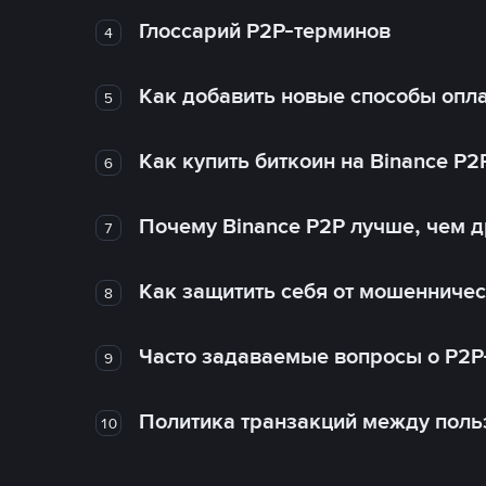
Глоссарий P2P-терминов
4
Как добавить новые способы опла
5
Как купить биткоин на Binance P2
6
Почему Binance P2P лучше, чем 
7
Как защитить себя от мошенничес
8
Часто задаваемые вопросы о P2P
9
Политика транзакций между поль
10