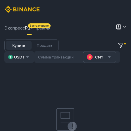
Застраховано
Экспресс
P2P
Премия
Купить
Продать
USDT
CNY