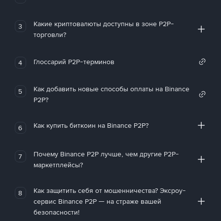
Какие криптовалюты доступны в зоне P2P-
3
торговли?
Глоссарий P2P-терминов
4
Как добавить новые способы оплаты на Binance
5
P2P?
Как купить биткоин на Binance P2P?
6
Почему Binance P2P лучше, чем другие P2P-
7
маркетплейсы?
Как защитить себя от мошенничества? Эксроу-
8
сервис Binance P2P — на страже вашей
безопасности!