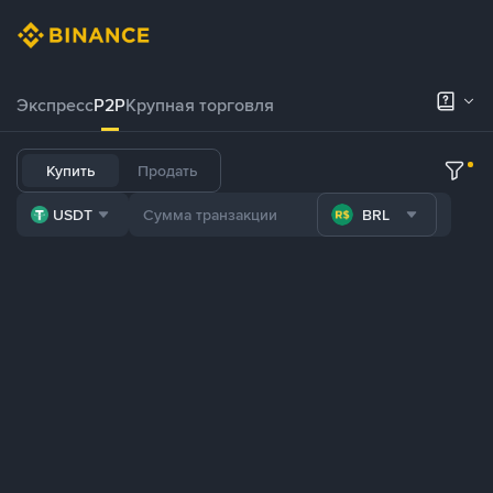
Экспресс
P2P
Крупная торговля
Купить
Продать
USDT
BRL