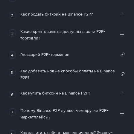
Как продать биткоин на Binance P2P?
2
Какие криптовалюты доступны в зоне P2P-
3
торговли?
Глоссарий P2P-терминов
4
Как добавить новые способы оплаты на Binance
5
P2P?
Как купить биткоин на Binance P2P?
6
Почему Binance P2P лучше, чем другие P2P-
7
маркетплейсы?
Как защитить себя от мошенничества? Эксроу-
8