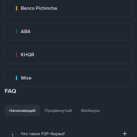
Banco Pichincha
ABA
KHQR
Wise
FAQ
Начинающий
Продвинутый
Мейкеры
Что такое P2P-биржа?
1