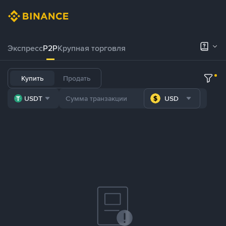
Экспресс
P2P
Крупная торговля
Купить
Продать
USDT
USD