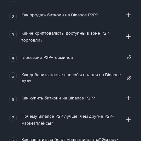
Как продать биткоин на Binance P2P?
2
Какие криптовалюты доступны в зоне P2P-
3
торговли?
Глоссарий P2P-терминов
4
Как добавить новые способы оплаты на Binance
5
P2P?
Как купить биткоин на Binance P2P?
6
Почему Binance P2P лучше, чем другие P2P-
7
маркетплейсы?
Как защитить себя от мошенничества? Эксроу-
8