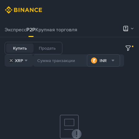
Экспресс
P2P
Крупная торговля
Купить
Продать
XRP
INR