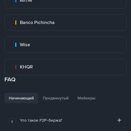
AirTM
Banco Pichincha
Wise
KHQR
FAQ
Начинающий
Продвинутый
Мейкеры
Что такое P2P-биржа?
1