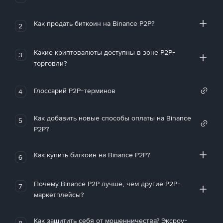
Как продать биткоин на Binance P2P?
2
Какие криптовалюты доступны в зоне P2P-
3
торговли?
Глоссарий P2P-терминов
4
Как добавить новые способы оплаты на Binance
5
P2P?
Как купить биткоин на Binance P2P?
6
Почему Binance P2P лучше, чем другие P2P-
7
маркетплейсы?
Как защитить себя от мошенничества? Эксроу-
8