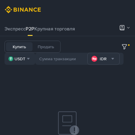
Экспресс
P2P
Крупная торговля
Купить
Продать
USDT
IDR