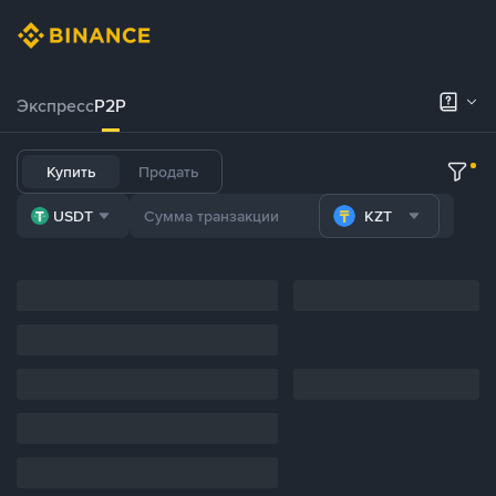
Экспресс
P2P
Купить
Продать
USDT
KZT