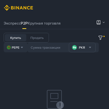
Экспресс
P2P
Крупная торговля
Купить
Продать
PEPE
PKR