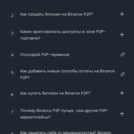
Как продать биткоин на Binance P2P?
2
Какие криптовалюты доступны в зоне P2P-
3
торговли?
Глоссарий P2P-терминов
4
Как добавить новые способы оплаты на Binance
5
P2P?
Как купить биткоин на Binance P2P?
6
Почему Binance P2P лучше, чем другие P2P-
7
маркетплейсы?
Как защитить себя от мошенничества? Эксроу-
8