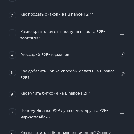
Как продать биткоин на Binance P2P?
2
Какие криптовалюты доступны в зоне P2P-
3
торговли?
Глоссарий P2P-терминов
4
Как добавить новые способы оплаты на Binance
5
P2P?
Как купить биткоин на Binance P2P?
6
Почему Binance P2P лучше, чем другие P2P-
7
маркетплейсы?
Как защитить себя от мошенничества? Эксроу-
8