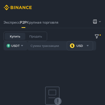
Экспресс
P2P
Крупная торговля
Купить
Продать
USDT
USD