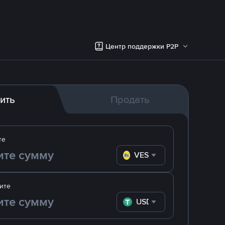
Центр поддержки P2P
ить
Продать
те
VES
ите
USDT