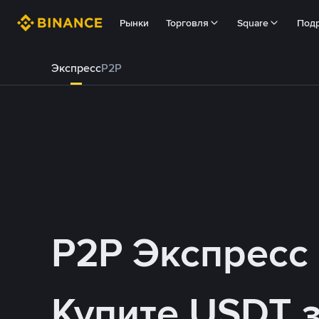
Рынки
Торговля
Square
Под
Экспресс
P2P
P2P Экспресс
Купите USDT 