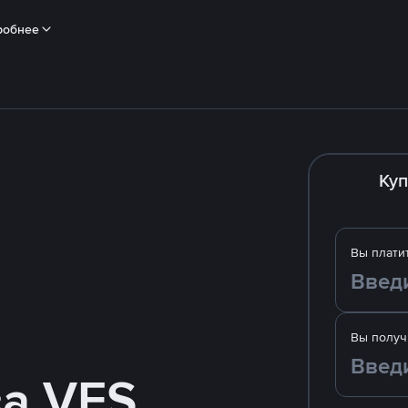
робнее
Куп
Вы плати
Вы получ
за VES