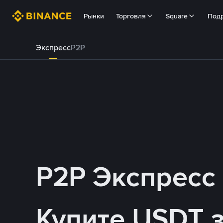
Рынки
Торговля
Square
Под
Экспресс
P2P
P2P Экспресс
Купите USDT 