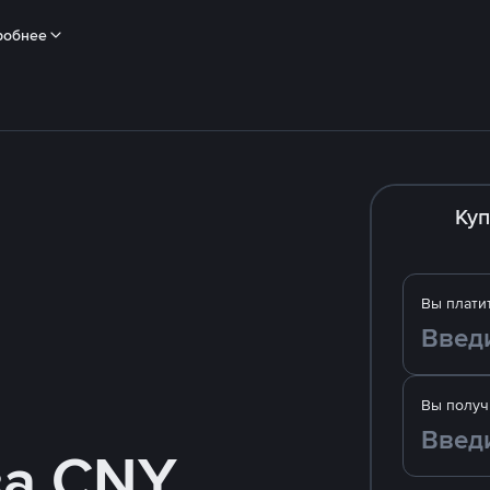
робнее
Куп
Вы плати
Вы получ
за CNY