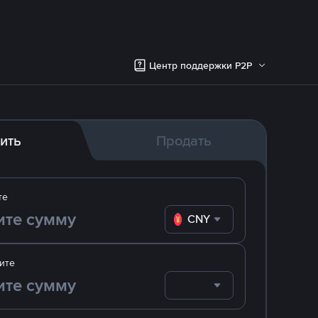
Центр поддержки P2P
ить
Продать
те
CNY
ите