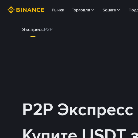
Рынки
Торговля
Square
Под
Экспресс
P2P
P2P Экспресс
Купите USDT 