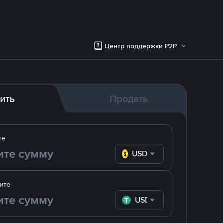
Центр поддержки P2P
ить
Продать
те
USD
ите
USDT