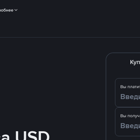
робнее
Куп
Вы плати
Вы получ
за USD