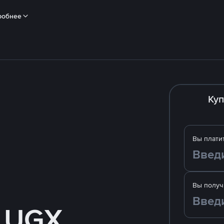
робнее
Куп
Вы плати
Вы получ
а UGX