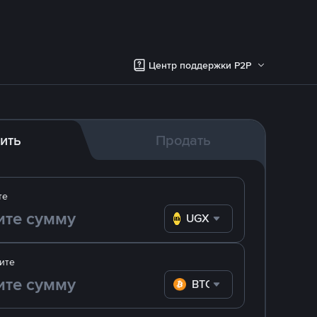
Центр поддержки P2P
ить
Продать
те
UGX
ите
BTC