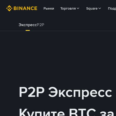
Рынки
Торговля
Square
Под
Экспресс
P2P
P2P Экспресс
Купите BTC з