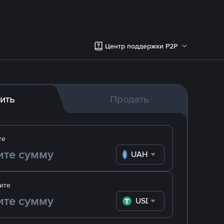
Центр поддержки P2P
ить
Продать
те
UAH
ите
USDT