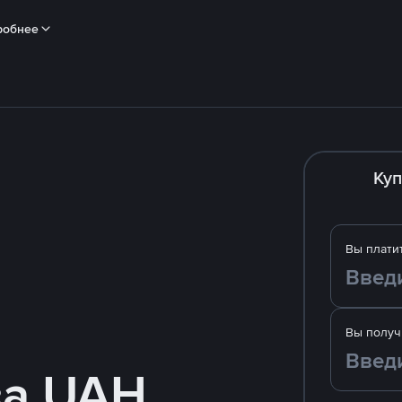
робнее
Куп
Вы плати
Вы получ
за UAH