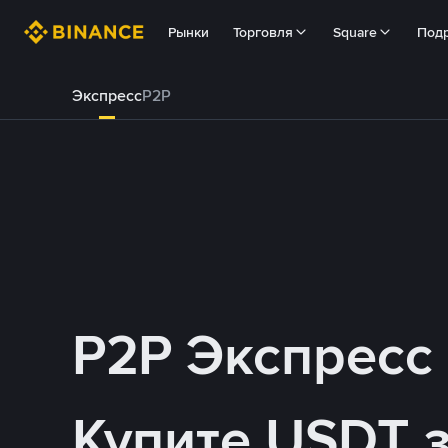
Рынки
Торговля
Square
Под
Экспресс
P2P
P2P Экспресс
Купите USDT 