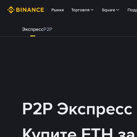
Рынки
Торговля
Square
Под
Экспресс
P2P
P2P Экспресс
Купите ETH з