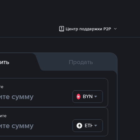
Центр поддержки P2P
ить
Продать
те
BYN
ите
ETH