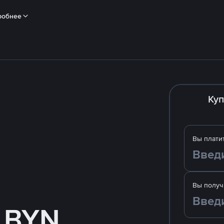
робнее
Куп
Вы плати
Вы получ
а BYN