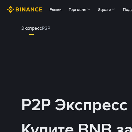
Рынки
Торговля
Square
Под
Экспресс
P2P
P2P Экспресс
Купите BNB з