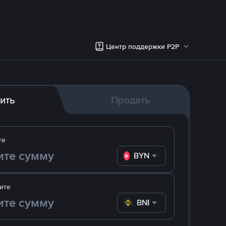
Центр поддержки P2P
ить
Продать
те
BYN
ите
BNB