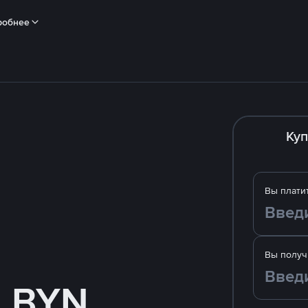
робнее
Куп
Вы плати
Вы получ
а BYN