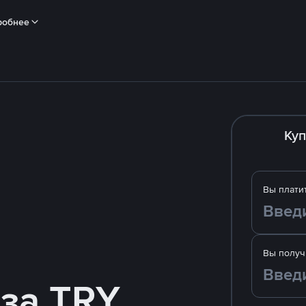
робнее
Куп
Вы плати
Вы получ
 за TRY