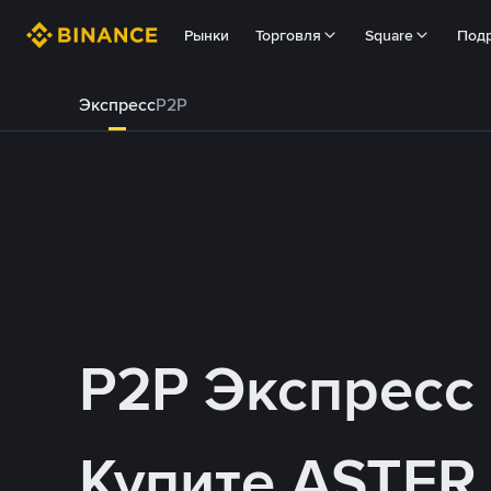
Рынки
Торговля
Square
Под
Экспресс
P2P
P2P Экспресс
Купите ASTER