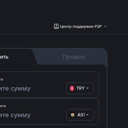
Центр поддержки P2P
ить
Продать
те
TRY
ите
ASTER