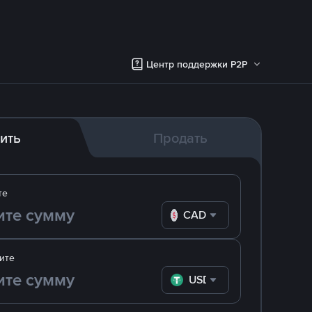
Центр поддержки P2P
ить
Продать
те
CAD
ите
USDT