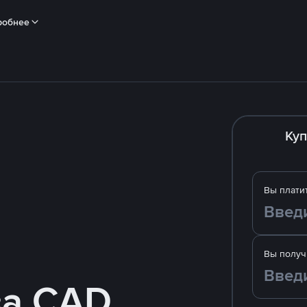
робнее
Куп
Вы плати
Вы получ
за CAD