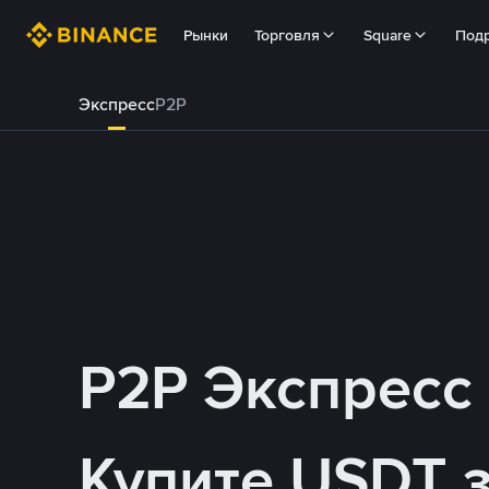
Рынки
Торговля
Square
Под
Экспресс
P2P
P2P Экспресс
Купите USDT 