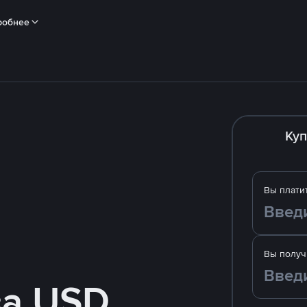
робнее
Куп
Вы плати
Вы получ
за USD