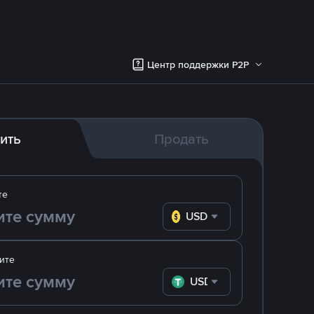
Центр поддержки P2P
ить
Продать
те
USD
ите
USDT