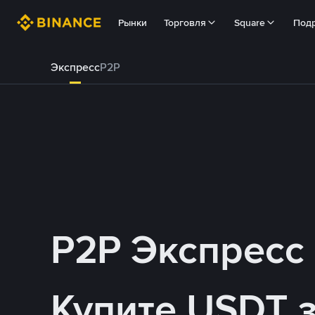
Рынки
Торговля
Square
Под
Экспресс
P2P
P2P Экспресс
Купите USDT 