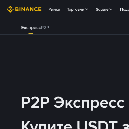
Рынки
Торговля
Square
Под
Экспресс
P2P
P2P Экспресс
Купите USDT 