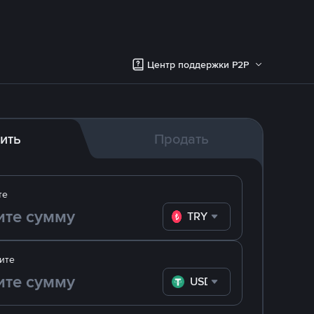
Центр поддержки P2P
ить
Продать
те
TRY
ите
USDT