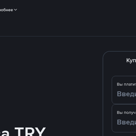
робнее
Куп
Вы плати
Вы получ
за TRY