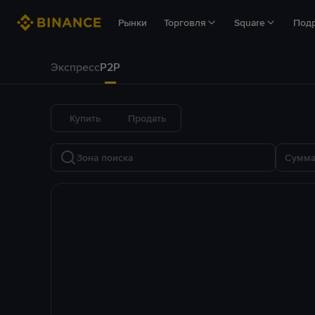
Рынки
Торговля
Square
Под
Экспресс
P2P
Купить
Продать