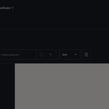
робнее
km