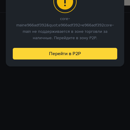
core-
maine966adf392&quot;e966adf392=e966adf392core-
main не поддерживается в зоне торговли за
наличные. Перейдите в зону P2P.
Перейти в P2P