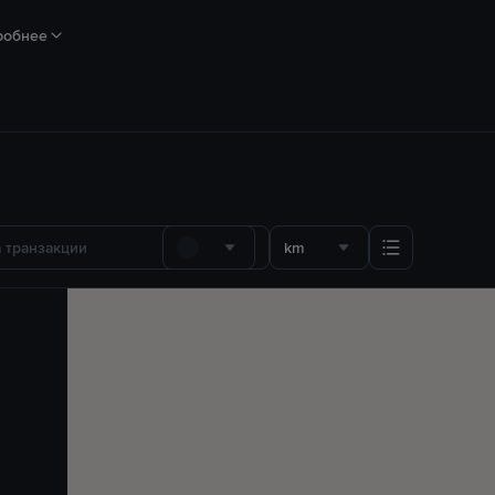
робнее
km