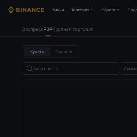
Рынки
Торговля
Square
Под
Экспресс
P2P
Крупная торговля
Купить
Продать