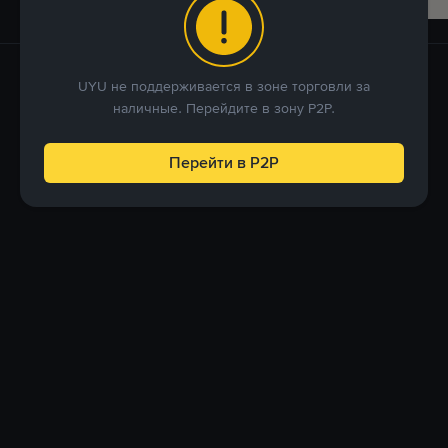
UYU не поддерживается в зоне торговли за
наличные. Перейдите в зону P2P.
Перейти в P2P