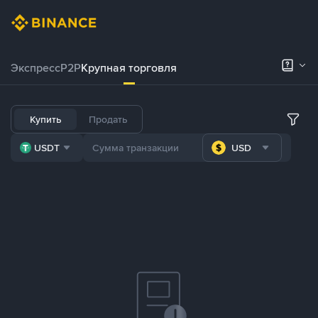
Экспресс
P2P
Крупная торговля
Купить
Продать
USDT
USD