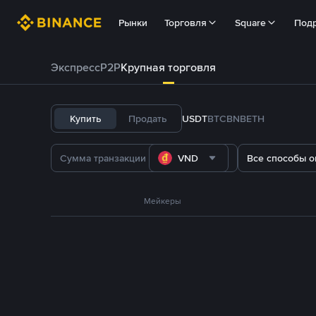
Рынки
Торговля
Square
Под
Экспресс
P2P
Крупная торговля
Купить
Продать
USDT
BTC
BNB
ETH
VND
Все способы о
Мейкеры