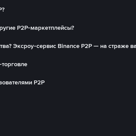
P?
другие P2P-маркетплейсы?
тва? Эксроу-сервис Binance P2P — на страже в
-торговле
зователями P2P