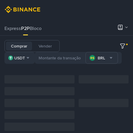
Express
P2P
Bloco
Comprar
Vender
USDT
BRL