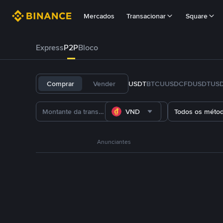
Mercados
Transacionar
Square
Express
P2P
Bloco
Comprar
Vender
USDT
BTC
U
USDC
FDUSD
TUS
VND
Todos os méto
Anunciantes