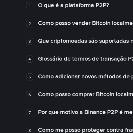
O que é a plataforma P2P?
1
Como posso vender Bitcoin localme
2
Que criptomoedas são suportadas n
3
Glossário de termos de transação P
4
Como adicionar novos métodos de
5
Como posso comprar Bitcoin local
6
Por que motivo a Binance P2P é me
7
Como me posso proteger contra fra
8