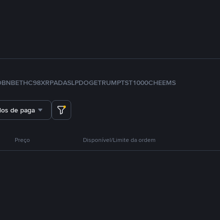
D
BNB
ETH
C98
XRP
ADA
SLP
DOGE
TRUMP
TST
1000CHEEMS
dos de pagamento
Preço
Disponível/Limite da ordem