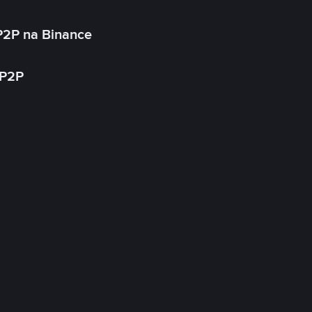
P2P na Binance
 P2P