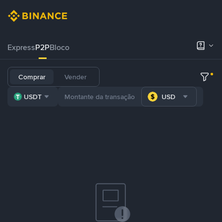
Express
P2P
Bloco
Comprar
Vender
USDT
USD