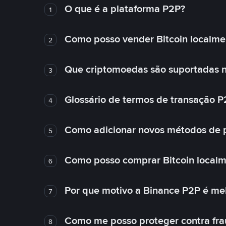
O que é a plataforma P2P?
1
Como posso vender Bitcoin localme
2
Que criptomoedas são suportadas n
3
Glossário de termos de transação P
4
Como adicionar novos métodos de
5
Como posso comprar Bitcoin local
6
Por que motivo a Binance P2P é me
7
Como me posso proteger contra fra
8