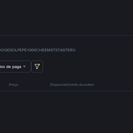
DOGE
SOL
PEPE
1000CHEEMS
TST
ASTER
U
dos de pagamento
Preço
Disponível/Limite da ordem