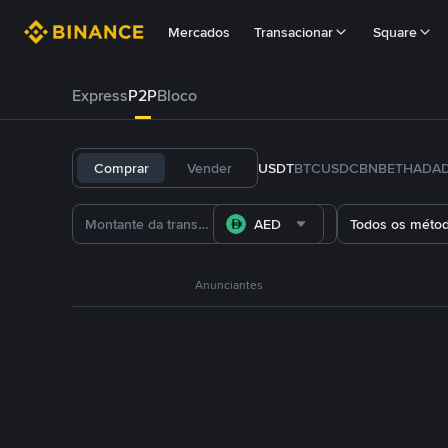
Mercados
Transacionar
Square
Express
P2P
Bloco
Comprar
Vender
USDT
BTC
USDC
BNB
ETH
ADA
AED
Todos os méto
Anunciantes