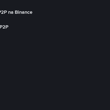
P2P na Binance
 P2P