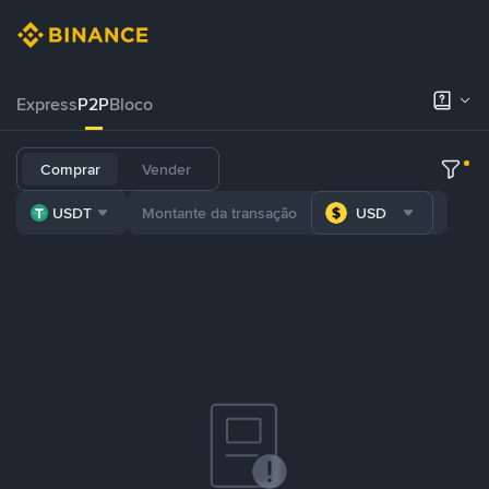
Express
P2P
Bloco
Comprar
Vender
USDT
USD