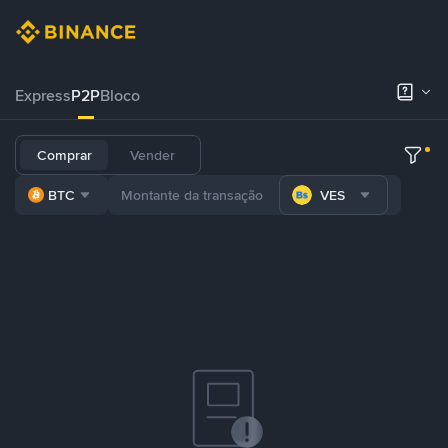
Express
P2P
Bloco
Comprar
Vender
BTC
VES