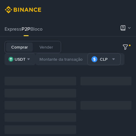
Express
P2P
Bloco
Comprar
Vender
USDT
CLP