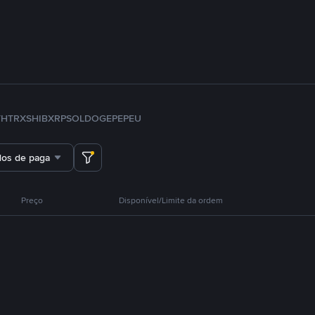
TH
TRX
SHIB
XRP
SOL
DOGE
PEPE
U
dos de pagamento
Preço
Disponível/Limite da ordem