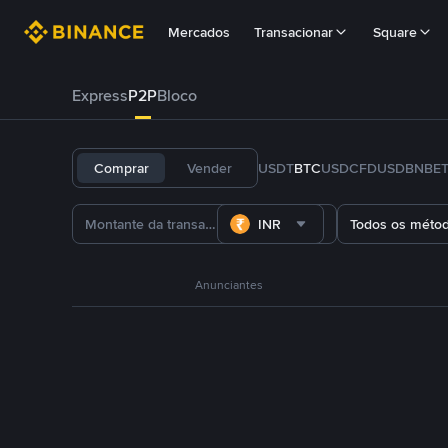
Mercados
Transacionar
Square
Express
P2P
Bloco
Comprar
Vender
USDT
BTC
USDC
FDUSD
BNB
E
INR
Todos os méto
Anunciantes