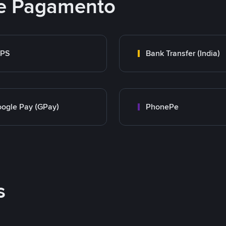
e Pagamento
MPS
Bank Transfer (India)
ogle Pay (GPay)
PhonePe
s