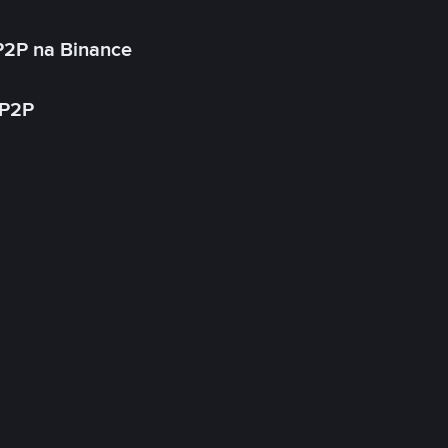
P2P na Binance
 P2P