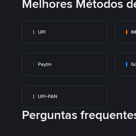
Melhores Métodos d
UPI
I
Paytm
Go
UPI-PAN
Perguntas frequente