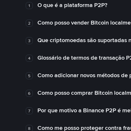
O que é a plataforma P2P?
1
Como posso vender Bitcoin localme
2
Que criptomoedas são suportadas n
3
Glossário de termos de transação P
4
Como adicionar novos métodos de
5
Como posso comprar Bitcoin local
6
Por que motivo a Binance P2P é me
7
Como me posso proteger contra fra
8