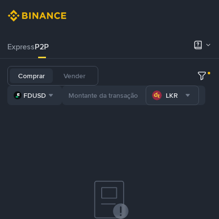
Express
P2P
Comprar
Vender
FDUSD
LKR