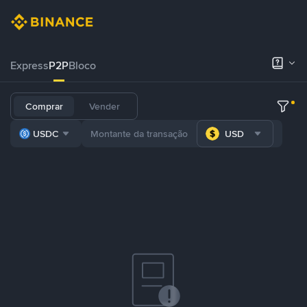
Express
P2P
Bloco
Comprar
Vender
USDC
USD