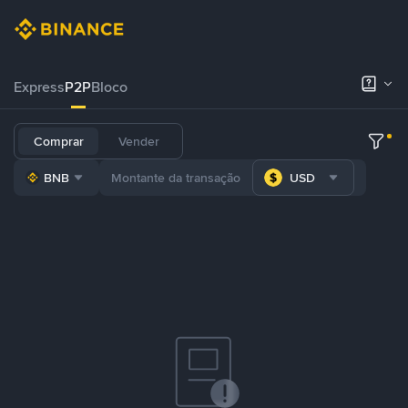
Express
P2P
Bloco
Comprar
Vender
BNB
USD