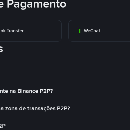
e Pagamento
nk Transfer
WeChat
s
nte na Binance P2P?
a zona de transações P2P?
2P