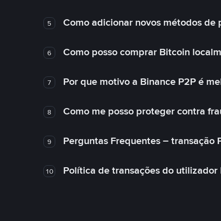
Como adicionar novos métodos de
5
Como posso comprar Bitcoin local
6
Por que motivo a Binance P2P é me
7
Como me posso proteger contra fra
8
Perguntas Frequentes – transação 
9
Política de transações do utilizador
10