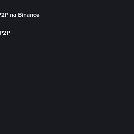
P2P na Binance
 P2P