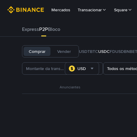
Mercados
Transacionar
Square
Express
P2P
Bloco
Comprar
Vender
USDT
BTC
USDC
FDUSD
BNB
E
USD
Todos os méto
Anunciantes