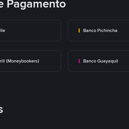
e Pagamento
lle
Banco Pichincha
rill (Moneybookers)
Banco Guayaquil
s