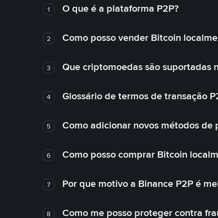
O que é a plataforma P2P?
1
Como posso vender Bitcoin localme
2
Que criptomoedas são suportadas n
3
Glossário de termos de transação P
4
Como adicionar novos métodos de
5
Como posso comprar Bitcoin local
6
Por que motivo a Binance P2P é me
7
Como me posso proteger contra fra
8