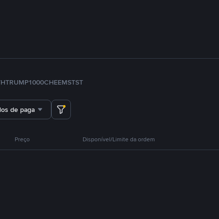
TH
TRUMP
1000CHEEMS
TST
dos de pagamento
Preço
Disponível/Limite da ordem