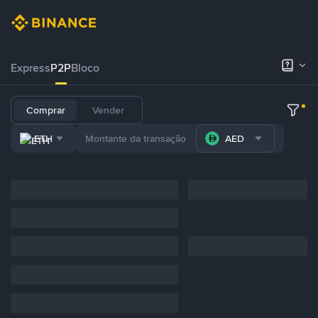
Express
P2P
Bloco
Comprar
Vender
ETH
AED