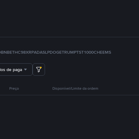
D
BNB
ETH
C98
XRP
ADA
SLP
DOGE
TRUMP
TST
1000CHEEMS
dos de pagamento
Preço
Disponível/Limite da ordem