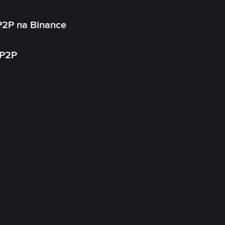
P2P na Binance
 P2P