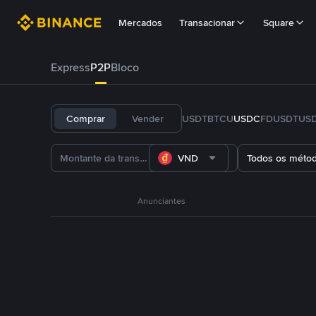
Mercados
Transacionar
Square
Express
P2P
Bloco
Comprar
Vender
USDT
BTC
U
USDC
FDUSD
TUS
VND
Todos os méto
Anunciantes