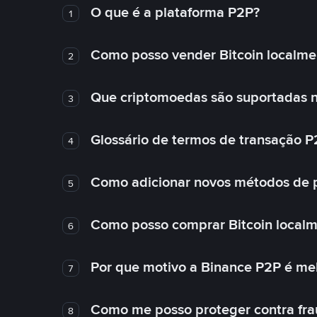
O que é a plataforma P2P?
1
Como posso vender Bitcoin localme
2
Que criptomoedas são suportadas n
3
Glossário de termos de transação P
4
Como adicionar novos métodos de
5
Como posso comprar Bitcoin local
6
Por que motivo a Binance P2P é me
7
Como me posso proteger contra fra
8