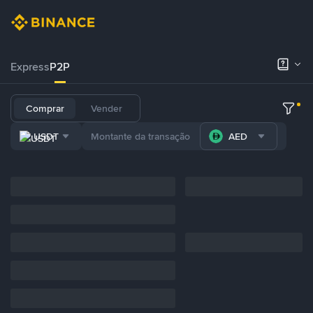
Express
P2P
Comprar
Vender
USDT
AED