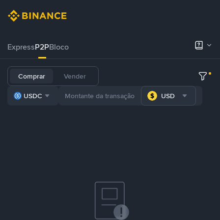
Express
P2P
Bloco
Comprar
Vender
USDC
USD