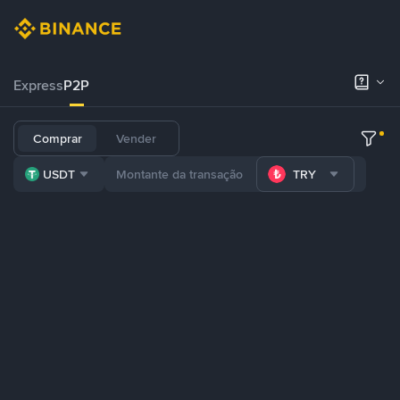
Express
P2P
Comprar
Vender
USDT
TRY