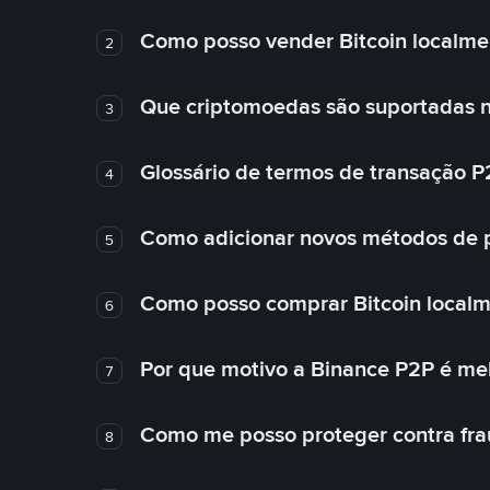
Como posso vender Bitcoin localme
2
Que criptomoedas são suportadas n
3
Glossário de termos de transação P
4
Como adicionar novos métodos de
5
Como posso comprar Bitcoin local
6
Por que motivo a Binance P2P é me
7
Como me posso proteger contra fra
8