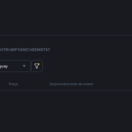
TH
TRUMP
1000CHEEMS
TST
guay
Preço
Disponível/Limite da ordem