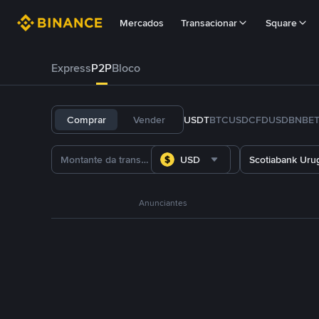
Mercados
Transacionar
Square
Express
P2P
Bloco
Comprar
Vender
USDT
BTC
USDC
FDUSD
BNB
E
USD
Scotiabank Uru
Anunciantes