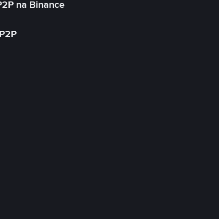
P2P na Binance
 P2P