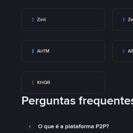
Zinli
Ze
AirTM
A
KHQR
Perguntas frequente
O que é a plataforma P2P?
1