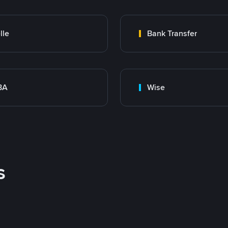
lle
Bank Transfer
BA
Wise
s