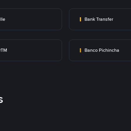
lle
Bank Transfer
rTM
Banco Pichincha
s