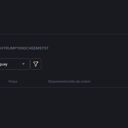
TH
TRUMP
1000CHEEMS
TST
guay
Preço
Disponível/Limite da ordem