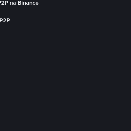
P2P na Binance
 P2P