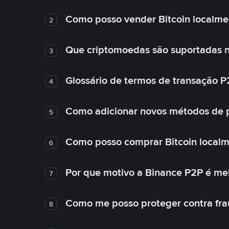
Como posso vender Bitcoin localme
2
Que criptomoedas são suportadas n
3
Glossário de termos de transação P
4
Como adicionar novos métodos de
5
Como posso comprar Bitcoin local
6
Por que motivo a Binance P2P é me
7
Como me posso proteger contra fra
8