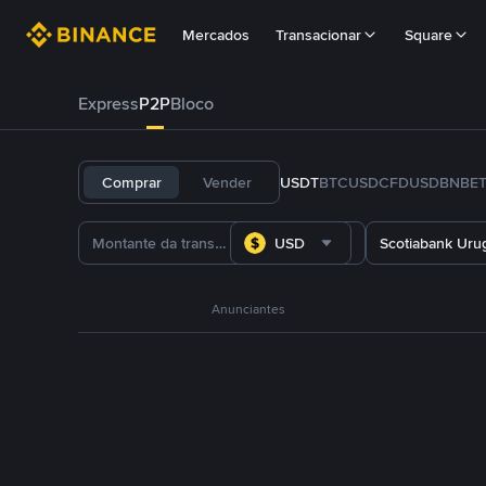
Mercados
Transacionar
Square
Express
P2P
Bloco
Comprar
Vender
USDT
BTC
USDC
FDUSD
BNB
E
USD
Scotiabank Uru
Anunciantes