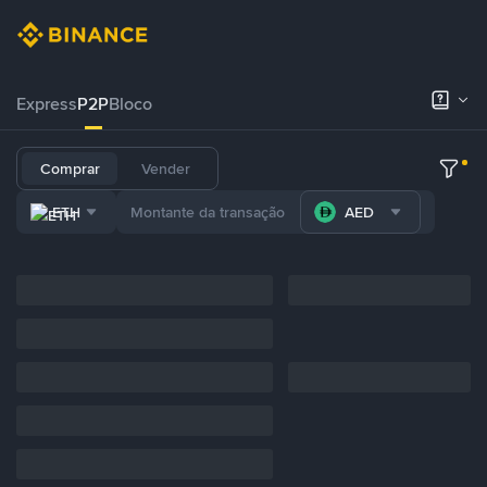
Express
P2P
Bloco
Comprar
Vender
ETH
AED